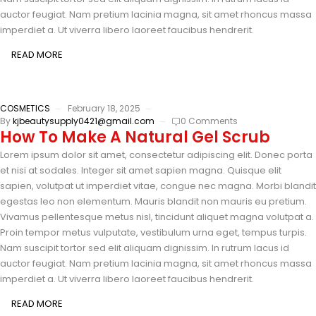
auctor feugiat. Nam pretium lacinia magna, sit amet rhoncus massa
imperdiet a. Ut viverra libero laoreet faucibus hendrerit.
READ MORE
COSMETICS
February 18, 2025
By
kjbeautysupply0421@gmail.com
0 Comments
How To Make A Natural Gel Scrub
Lorem ipsum dolor sit amet, consectetur adipiscing elit. Donec porta
et nisi at sodales. Integer sit amet sapien magna. Quisque elit
sapien, volutpat ut imperdiet vitae, congue nec magna. Morbi blandit
egestas leo non elementum. Mauris blandit non mauris eu pretium.
Vivamus pellentesque metus nisl, tincidunt aliquet magna volutpat a.
Proin tempor metus vulputate, vestibulum urna eget, tempus turpis.
Nam suscipit tortor sed elit aliquam dignissim. In rutrum lacus id
auctor feugiat. Nam pretium lacinia magna, sit amet rhoncus massa
imperdiet a. Ut viverra libero laoreet faucibus hendrerit.
READ MORE