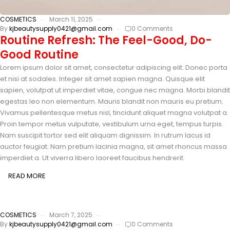
COSMETICS
March 11, 2025
By
kjbeautysupply0421@gmail.com
0 Comments
Routine Refresh: The Feel-Good, Do-
Good Routine
Lorem ipsum dolor sit amet, consectetur adipiscing elit. Donec porta
et nisi at sodales. Integer sit amet sapien magna. Quisque elit
sapien, volutpat ut imperdiet vitae, congue nec magna. Morbi blandit
egestas leo non elementum. Mauris blandit non mauris eu pretium.
Vivamus pellentesque metus nisl, tincidunt aliquet magna volutpat a.
Proin tempor metus vulputate, vestibulum urna eget, tempus turpis.
Nam suscipit tortor sed elit aliquam dignissim. In rutrum lacus id
auctor feugiat. Nam pretium lacinia magna, sit amet rhoncus massa
imperdiet a. Ut viverra libero laoreet faucibus hendrerit.
READ MORE
COSMETICS
March 7, 2025
By
kjbeautysupply0421@gmail.com
0 Comments