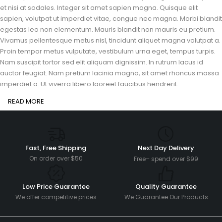
et nisi at sodales. Integer sit amet sapien magna. Quisque elit
sapien, volutpat ut imperdiet vitae, congue nec magna. Morbi blandit
egestas leo non elementum. Mauris blandit non mauris eu pretium.
Vivamus pellentesque metus nisl, tincidunt aliquet magna volutpat a.
Proin tempor metus vulputate, vestibulum urna eget, tempus turpis.
Nam suscipit tortor sed elit aliquam dignissim. In rutrum lacus id
auctor feugiat. Nam pretium lacinia magna, sit amet rhoncus massa
imperdiet a. Ut viverra libero laoreet faucibus hendrerit.
READ MORE
Fast, Free Shipping
Next Day Delivery
On order over $50
Free– spend over $99
Low Price Guarantee
Quality Guarantee
We offer competitive prices
We Guarantee Our Products