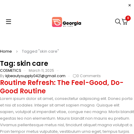
0
Home
Tagged "skin care"
Tag: skin care
COSMETICS
March 11, 2025
By
kjbeautysupply0421@gmail.com
0 Comments
Routine Refresh: The Feel-Good, Do-
Good Routine
Lorem ipsum dolor sit amet, consectetur adipiscing elit. Donec porta
et nisi at sodales. Integer sit amet sapien magna. Quisque elit
sapien, volutpat ut imperdiet vitae, congue nec magna. Morbi blandit
egestas leo non elementum. Mauris blandit non mauris eu pretium.
Vivamus pellentesque metus nisl, tincidunt aliquet magna volutpat a.
Proin tempor metus vulputate, vestibulum urna eget, tempus turpis.