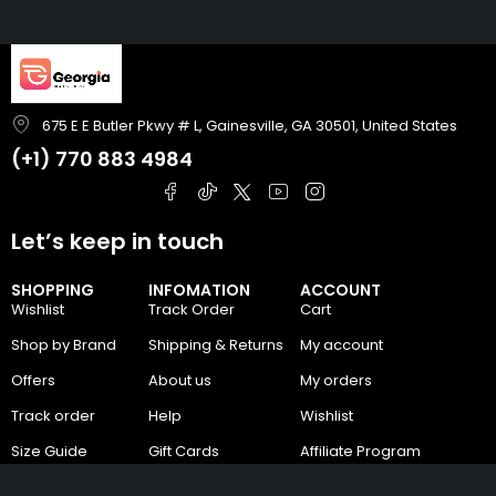
675 E E Butler Pkwy # L, Gainesville, GA 30501, United States
(+1)
770 883 4984
Let’s keep in touch
SHOPPING
INFOMATION
ACCOUNT
Wishlist
Track Order
Cart
Shop by Brand
Shipping & Returns
My account
Offers
About us
My orders
Track order
Help
Wishlist
Size Guide
Gift Cards
Affiliate Program