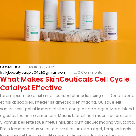
COSMETICS
March 7, 2025
By
kjbeautysupply0421@gmail.com
0 Comments
What Makes SkinCeuticals Cell Cycle
Catalyst Effective
Lorem ipsum dolor sit amet, consectetur adipiscing elit. Donec porta
et nisi at sodales. Integer sit amet sapien magna. Quisque elit
sapien, volutpat ut imperdiet vitae, congue nec magna. Morbi blandit
egestas leo non elementum. Mauris blandit non mauris eu pretium.
Vivamus pellentesque metus nisl, tincidunt aliquet magna volutpat a.
Proin tempor metus vulputate, vestibulum urna eget, tempus turpis.
Nam suscipit tortor sed elit aliquam dignissim. In rutrum lacus id