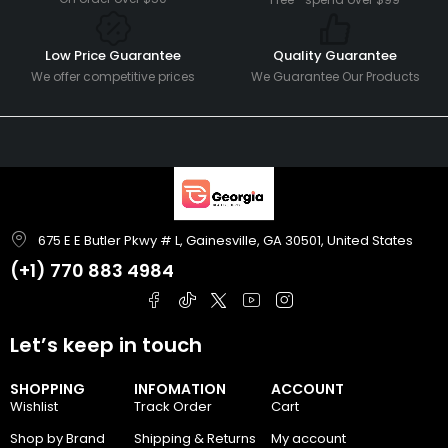
Low Price Guarantee
Quality Guarantee
We offer competitive prices
We Guarantee Our Products
675 E E Butler Pkwy # L, Gainesville, GA 30501, United States
(+1)
770 883 4984
Let’s keep in touch
SHOPPING
INFOMATION
ACCOUNT
Wishlist
Track Order
Cart
Shop by Brand
Shipping & Returns
My account