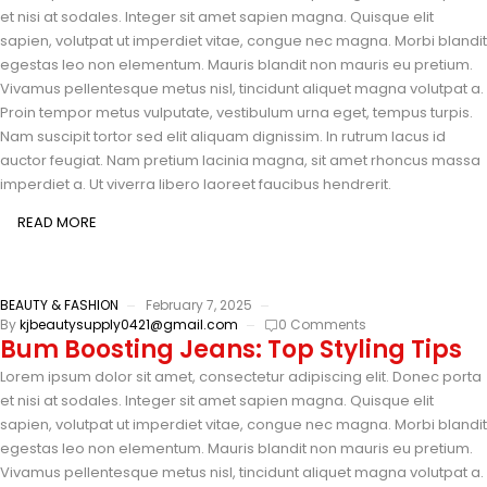
et nisi at sodales. Integer sit amet sapien magna. Quisque elit
sapien, volutpat ut imperdiet vitae, congue nec magna. Morbi blandit
egestas leo non elementum. Mauris blandit non mauris eu pretium.
Vivamus pellentesque metus nisl, tincidunt aliquet magna volutpat a.
Proin tempor metus vulputate, vestibulum urna eget, tempus turpis.
Nam suscipit tortor sed elit aliquam dignissim. In rutrum lacus id
auctor feugiat. Nam pretium lacinia magna, sit amet rhoncus massa
imperdiet a. Ut viverra libero laoreet faucibus hendrerit.
READ MORE
BEAUTY & FASHION
February 7, 2025
By
kjbeautysupply0421@gmail.com
0 Comments
Bum Boosting Jeans: Top Styling Tips
Lorem ipsum dolor sit amet, consectetur adipiscing elit. Donec porta
et nisi at sodales. Integer sit amet sapien magna. Quisque elit
sapien, volutpat ut imperdiet vitae, congue nec magna. Morbi blandit
egestas leo non elementum. Mauris blandit non mauris eu pretium.
Vivamus pellentesque metus nisl, tincidunt aliquet magna volutpat a.