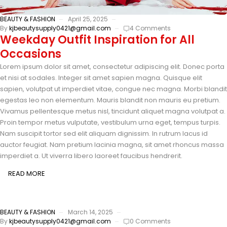
BEAUTY & FASHION
April 25, 2025
By
kjbeautysupply0421@gmail.com
4 Comments
Weekday Outfit Inspiration for All
Occasions
Lorem ipsum dolor sit amet, consectetur adipiscing elit. Donec porta
et nisi at sodales. Integer sit amet sapien magna. Quisque elit
sapien, volutpat ut imperdiet vitae, congue nec magna. Morbi blandit
egestas leo non elementum. Mauris blandit non mauris eu pretium.
Vivamus pellentesque metus nisl, tincidunt aliquet magna volutpat a.
Proin tempor metus vulputate, vestibulum urna eget, tempus turpis.
Nam suscipit tortor sed elit aliquam dignissim. In rutrum lacus id
auctor feugiat. Nam pretium lacinia magna, sit amet rhoncus massa
imperdiet a. Ut viverra libero laoreet faucibus hendrerit.
READ MORE
BEAUTY & FASHION
March 14, 2025
By
kjbeautysupply0421@gmail.com
0 Comments