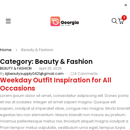
0
Home
Beauty & Fashion
Category: Beauty & Fashion
BEAUTY & FASHION
April 25, 2025
By
kjbeautysupply0421@gmail.com
4 Comments
Weekday Outfit Inspiration for All
Occasions
Lorem ipsum dolor sit amet, consectetur adipiscing elit. Donec porta
et nisi at sodales. Integer sit amet sapien magna. Quisque elit
sapien, volutpat ut imperdiet vitae, congue nec magna. Morbi blandit
egestas leo non elementum. Mauris blandit non mauris eu pretium.
Vivamus pellentesque metus nisl, tincidunt aliquet magna volutpat a.
Proin tempor metus vulputate, vestibulum urna eget, tempus turpis.