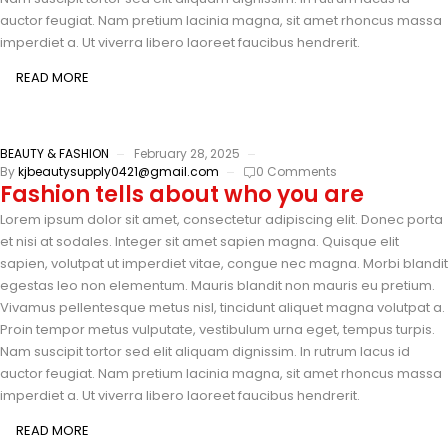
auctor feugiat. Nam pretium lacinia magna, sit amet rhoncus massa
imperdiet a. Ut viverra libero laoreet faucibus hendrerit.
READ MORE
BEAUTY & FASHION
February 28, 2025
By
kjbeautysupply0421@gmail.com
0 Comments
Fashion tells about who you are
Lorem ipsum dolor sit amet, consectetur adipiscing elit. Donec porta
et nisi at sodales. Integer sit amet sapien magna. Quisque elit
sapien, volutpat ut imperdiet vitae, congue nec magna. Morbi blandit
egestas leo non elementum. Mauris blandit non mauris eu pretium.
Vivamus pellentesque metus nisl, tincidunt aliquet magna volutpat a.
Proin tempor metus vulputate, vestibulum urna eget, tempus turpis.
Nam suscipit tortor sed elit aliquam dignissim. In rutrum lacus id
auctor feugiat. Nam pretium lacinia magna, sit amet rhoncus massa
imperdiet a. Ut viverra libero laoreet faucibus hendrerit.
READ MORE