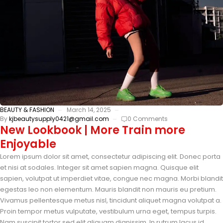
BEAUTY & FASHION
March 14, 2025
By
kjbeautysupply0421@gmail.com
0 Comments
New Lookbook | More Train more
Enjoyable
Lorem ipsum dolor sit amet, consectetur adipiscing elit. Donec porta
et nisi at sodales. Integer sit amet sapien magna. Quisque elit
sapien, volutpat ut imperdiet vitae, congue nec magna. Morbi blandit
egestas leo non elementum. Mauris blandit non mauris eu pretium.
Vivamus pellentesque metus nisl, tincidunt aliquet magna volutpat a.
Proin tempor metus vulputate, vestibulum urna eget, tempus turpis.
Nam suscipit tortor sed elit aliquam dignissim. In rutrum lacus id