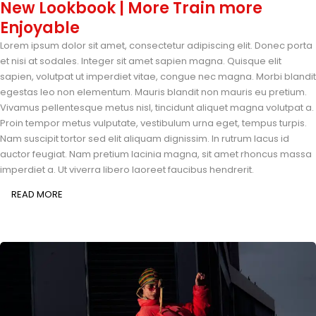
New Lookbook | More Train more
Enjoyable
Lorem ipsum dolor sit amet, consectetur adipiscing elit. Donec porta
et nisi at sodales. Integer sit amet sapien magna. Quisque elit
sapien, volutpat ut imperdiet vitae, congue nec magna. Morbi blandit
egestas leo non elementum. Mauris blandit non mauris eu pretium.
Vivamus pellentesque metus nisl, tincidunt aliquet magna volutpat a.
Proin tempor metus vulputate, vestibulum urna eget, tempus turpis.
Nam suscipit tortor sed elit aliquam dignissim. In rutrum lacus id
auctor feugiat. Nam pretium lacinia magna, sit amet rhoncus massa
imperdiet a. Ut viverra libero laoreet faucibus hendrerit.
READ MORE