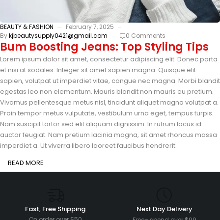
BEAUTY & FASHION
February 7, 2025
By
kjbeautysupply0421@gmail.com
0 Comments
Bum Boosting Jeans: Top Styling Tips
Lorem ipsum dolor sit amet, consectetur adipiscing elit. Donec porta
et nisi at sodales. Integer sit amet sapien magna. Quisque elit
sapien, volutpat ut imperdiet vitae, congue nec magna. Morbi blandit
egestas leo non elementum. Mauris blandit non mauris eu pretium.
Vivamus pellentesque metus nisl, tincidunt aliquet magna volutpat a.
Proin tempor metus vulputate, vestibulum urna eget, tempus turpis.
Nam suscipit tortor sed elit aliquam dignissim. In rutrum lacus id
auctor feugiat. Nam pretium lacinia magna, sit amet rhoncus massa
imperdiet a. Ut viverra libero laoreet faucibus hendrerit.
READ MORE
Fast, Free Shipping
Next Day Delivery
On order over $50
Free– spend over $99